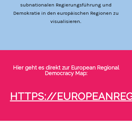
subnationalen Regierungsführung und
Demokratie in den europäischen Regionen zu
visualisieren.
Hier geht es direkt zur European Regional
Democracy Map:
HTTPS://EUROPEANRE