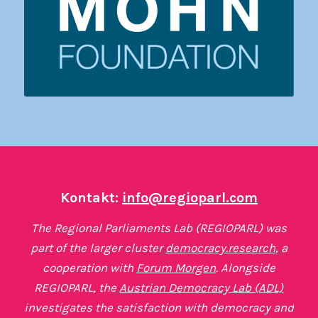
Kontakt:
info@regioparl.com
The Regional Parliaments Lab (REGIOPARL) was
part of the larger cluster
democracy.research
, a
cooperation with
Forum Morgen
. Alongside
REGIOPARL, the
Austrian Democracy Lab (ADL)
investigates the satisfaction with democracy and