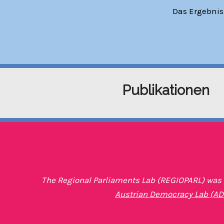
Das Ergebnis
Publikationen
The Regional Parliaments Lab (REGIOPARL) was p
Austrian Democracy Lab (AD