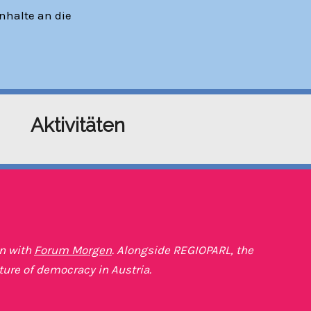
nhalte an die
Aktivitäten
on with
Forum Morgen
. Alongside REGIOPARL, the
ture of democracy in Austria.