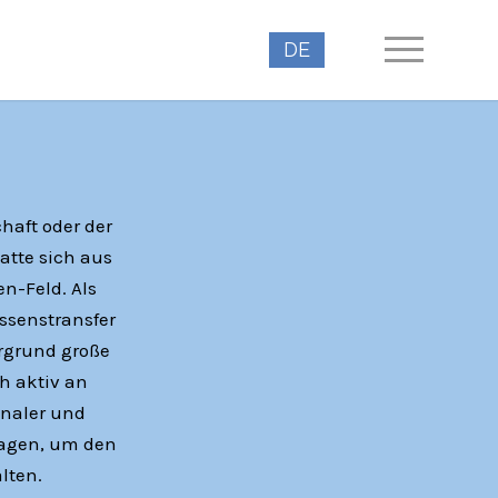
DE
haft oder der
atte sich aus
n-Feld. Als
ssenstransfer
ergrund große
h aktiv an
onaler und
tragen, um den
lten.