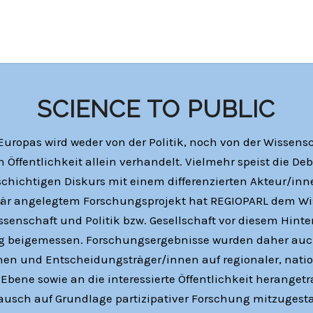
SCIENCE TO PUBLIC
Europas wird weder von der Politik, noch von der Wissensc
 Öffentlichkeit allein verhandelt. Vielmehr speist die Deb
schichtigen Diskurs mit einem differenzierten Akteur/inne
inär angelegtem Forschungsprojekt hat REGIOPARL dem Wi
senschaft und Politik bzw. Gesellschaft vor diesem Hint
 beigemessen. Forschungsergebnisse wurden daher auc
onen und Entscheidungsträger/innen auf regionaler, nati
Ebene sowie an die interessierte Öffentlichkeit herange
ausch auf Grundlage partizipativer Forschung mitzugesta