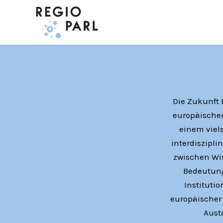
Die Zukunft 
europäischen
einem viel
interdiszipl
zwischen Wis
Bedeutung
Instituti
europäischer 
Aust