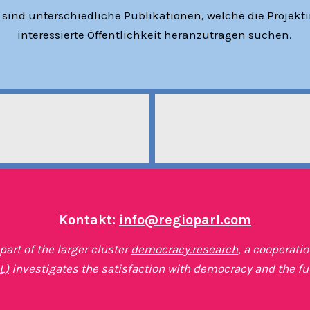
 sind unterschiedliche Publikationen, welche die Projekti
interessierte Öffentlichkeit heranzutragen suchen.
Kontakt:
info@regioparl.com
art of the larger cluster
democracy.research
, a cooperati
L)
investigates the satisfaction with democracy and the fu