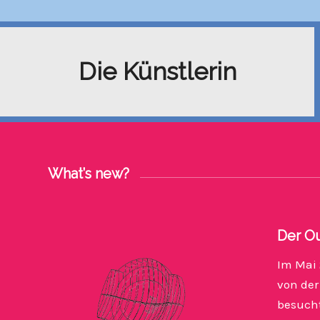
Die Künstlerin
What’s new?
Der Ou
Im Mai 
von de
besucht