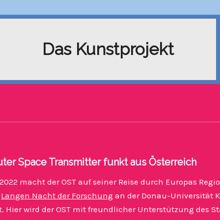
Das Kunstprojekt
ter Space Transmitter funkt aus Österreich
2022 macht der OST auf seiner Reise durch Europas Region
r
Langen Nacht der Forschung
an der Donau-Universität K
. Hier wird der OST mit freundlicher Unterstützung des S