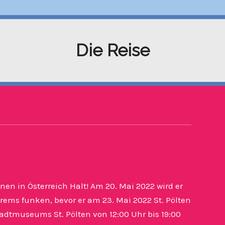
Die Reise
en in Österreich Halt! Am 20. Mai 2022 wird er
rems funken, bevor er am 23. Mai 2022 St. Pölten
tadtmuseums St. Pölten von 12:00 Uhr bis 19:00