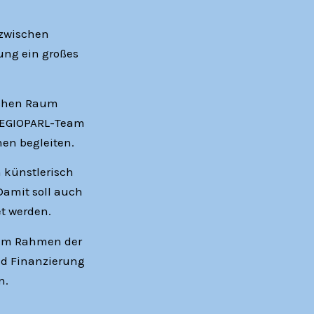
 zwischen
rung ein großes
lichen Raum
REGIOPARL-Team
en begleiten.
 künstlerisch
Damit soll auch
et werden.
r im Rahmen der
d Finanzierung
n.