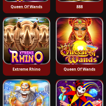
Queen Of Wands
888
Extreme Rhino
Queen Of Wands