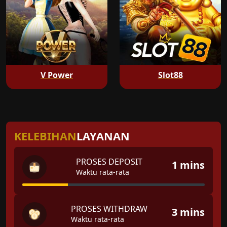
V Power
Slot88
KELEBIHAN
LAYANAN
PROSES DEPOSIT
1 mins
Waktu rata-rata
PROSES WITHDRAW
3 mins
Waktu rata-rata