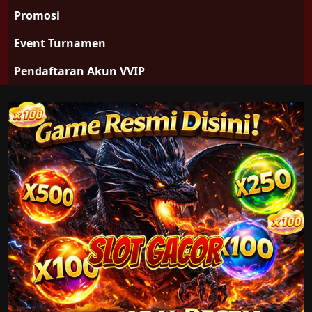
Promosi
Event Turnamen
Pendaftaran Akun VVIP