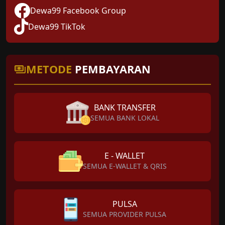
Dewa99 Facebook Group
Dewa99 TikTok
METODE
PEMBAYARAN
BANK TRANSFER
SEMUA BANK LOKAL
E - WALLET
SEMUA E-WALLET & QRIS
PULSA
SEMUA PROVIDER PULSA