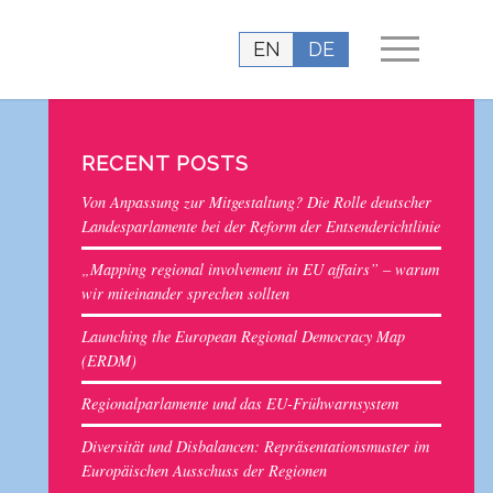
EN
DE
RECENT POSTS
Von Anpassung zur Mitgestaltung? Die Rolle deutscher
Landesparlamente bei der Reform der Entsenderichtlinie
„Mapping regional involvement in EU affairs” – warum
wir miteinander sprechen sollten
Launching the European Regional Democracy Map
(ERDM)
Regionalparlamente und das EU-Frühwarnsystem
Diversität und Disbalancen: Repräsentationsmuster im
Europäischen Ausschuss der Regionen