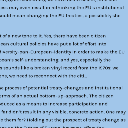
ocess may even result in rethinking the EU’s institutional
would mean changing the EU treaties, a possibility she
 of a new tone to it. Yes, there have been citizen
ean cultural policies have put a lot of effort into
diversity-pan-European-identity in order to make the EU
pean’s self-understanding; and yes, especially the
sounds like a broken vinyl record from the 1970s: we
ens, we need to reconnect with the citi…
he process of potential treaty-changes and institutional
terms of an actual bottom-up-approach. The citizen
troduced as a means to increase participation and
far didn’t result in any visible, concrete action. One may
e them for? Holding out the prospect of treaty change as
ence on the Future of Europe, however, offers the