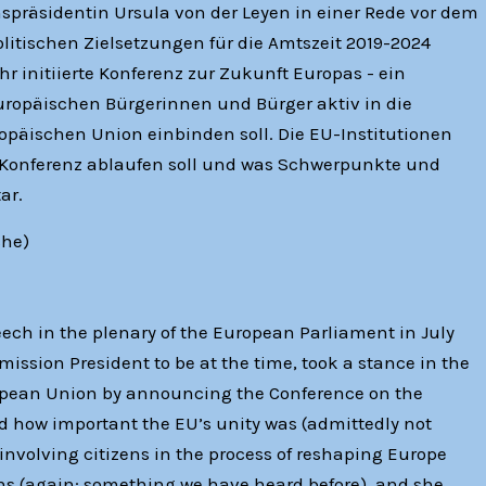
spräsidentin Ursula von der Leyen in einer Rede vor dem
litischen Zielsetzungen für die Amtszeit 2019-2024
 ihr initiierte Konferenz zur Zukunft Europas - ein
europäischen Bürgerinnen und Bürger aktiv in die
opäischen Union einbinden soll. Die EU-Institutionen
 Konferenz ablaufen soll und was Schwerpunkte und
ar.
che)
eech in the plenary of the European Parliament in July
ission President to be at the time, took a stance in the
ropean Union by announcing the Conference on the
d how important the EU’s unity was (admittedly not
r involving citizens in the process of reshaping Europe
ons (again: something we have heard before), and she