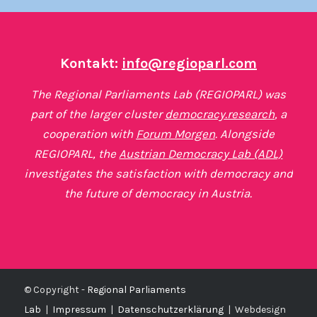
Kontakt:
info@regioparl.com
The Regional Parliaments Lab (REGIOPARL) was
part of the larger cluster
democracy.research
, a
cooperation with
Forum Morgen
. Alongside
REGIOPARL, the
Austrian Democracy Lab (ADL)
investigates the satisfaction with democracy and
the future of democracy in Austria.
© Copyright -
Regional Parliaments
Lab
|
Impressum
|
Datenschutzerklärung
|
Webdesign