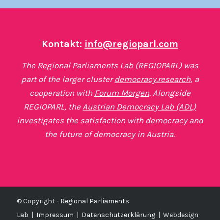
Kontakt:
info@regioparl.com
The Regional Parliaments Lab (REGIOPARL) was
part of the larger cluster
democracy.research
, a
cooperation with
Forum Morgen
. Alongside
REGIOPARL, the
Austrian Democracy Lab (ADL)
investigates the satisfaction with democracy and
the future of democracy in Austria.
© Copyright -
Regional Parliaments
Lab
|
Impressum
|
Datenschutzerklärung
|
Webdesign