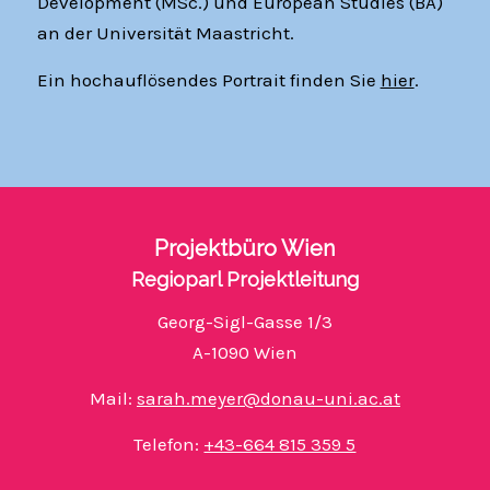
Development (MSc.) und European Studies (BA)
an der Universität Maastricht.
Ein hochauflösendes Portrait finden Sie
hier
.
Projektbüro Wien
Regioparl Projektleitung
Georg-Sigl-Gasse 1/3
A-1090 Wien
Mail:
sarah.meyer@donau-uni.ac.at
Telefon:
+43-664 815 359 5