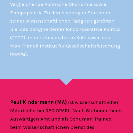
Vergleichende Politische Ökonomie sowie
Europapolitik. Zu den bisherigen Stationen
seiner wissenschaftlichen Tätigkeit gehörten
u.a. das Cologne Center for Comparative Politics
(CCCP) an der Universität zu Köln sowie das
Max-Planck Institut für Gesellschaftsforschung
(MPIfG).
Paul Kindermann
(MA)
ist wissenschaftlicher
Mitarbeiter bei REGIOPARL. Nach Stationen beim
Auswärtigen Amt und als Schuman Trainee
beim Wissenschaftlichen Dienst des