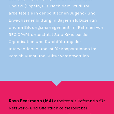
Opolski (Oppeln, PL). Nach dem Studium
arbeitete sie in der politischen Jugend- und
Erwachsenenbildung in Bayern als Dozentin
und im Bildungsmanagement. Im Rahmen von
REGIOPARL unterstützt Sara Kikić bei der
Organisation und Durchführung der
Interventionen und ist für Kooperationen im
Bereich Kunst und Kultur verantwortlich.
Rosa Beckmann (MA)
arbeitet als Referentin für
Netzwerk- und Öffentlichkeitsarbeit bei