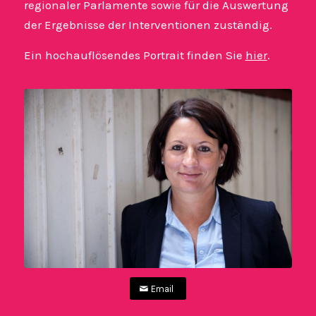
regionaler Parlamente sowie für die Auswertung
der Ergebnisse der Interventionen zuständig.
Ein hochauflösendes Portrait finden Sie
hier
.
Email