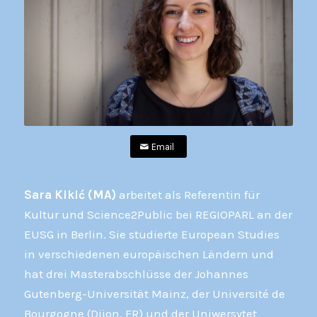
Email
Sara Kikić (MA)
arbeitet als Referentin für
Kultur und Science2Public bei REGIOPARL an der
EUSG in Berlin. Sie studierte European Studies
in verschiedenen europäischen Ländern und
hat drei Masterabschlüsse der Johannes
Gutenberg-Universität Mainz, der Université de
Bourgogne (Dijon, FR) und der Uniwersytet