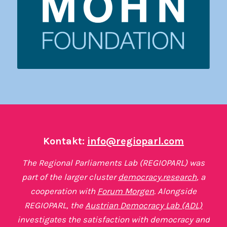
Kontakt:
info@regioparl.com
The Regional Parliaments Lab (REGIOPARL) was
part of the larger cluster
democracy.research
, a
cooperation with
Forum Morgen
. Alongside
REGIOPARL, the
Austrian Democracy Lab (ADL)
investigates the satisfaction with democracy and