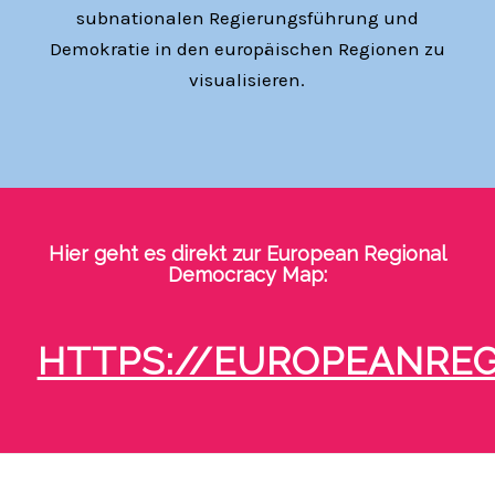
subnationalen Regierungsführung und
Demokratie in den europäischen Regionen zu
visualisieren.
Hier geht es direkt zur European Regional
Democracy Map:
HTTPS://EUROPEANRE