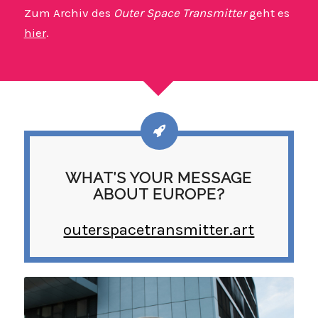
Zum Archiv des
Outer Space Transmitter
geht es
hier
.
WHAT’S YOUR MESSAGE
ABOUT EUROPE?
outerspacetransmitter.art