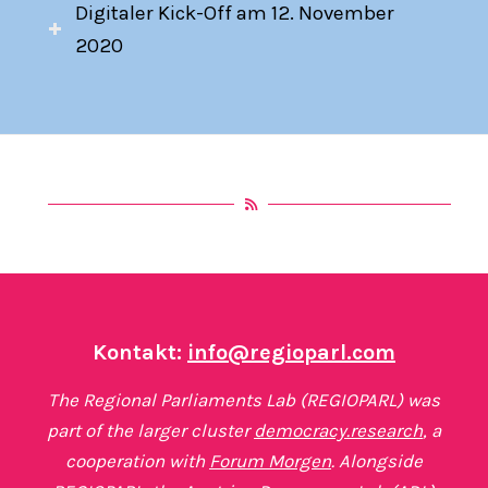
Digitaler Kick-Off am 12. November
2020
Kontakt:
info@regioparl.com
The Regional Parliaments Lab (REGIOPARL) was
part of the larger cluster
democracy.research
, a
cooperation with
Forum Morgen
. Alongside