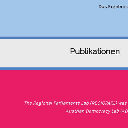
Das Ergebnis
Publikationen
The Regional Parliaments Lab (REGIOPARL) was p
Austrian Democracy Lab (AD