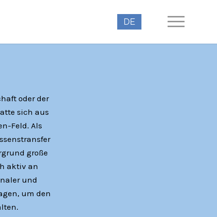
DE
haft oder der
atte sich aus
n-Feld. Als
ssenstransfer
ergrund große
h aktiv an
onaler und
tragen, um den
lten.