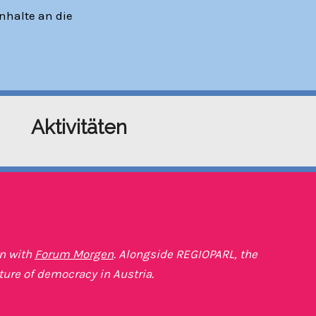
nhalte an die
Aktivitäten
on with
Forum Morgen
. Alongside REGIOPARL, the
ture of democracy in Austria.