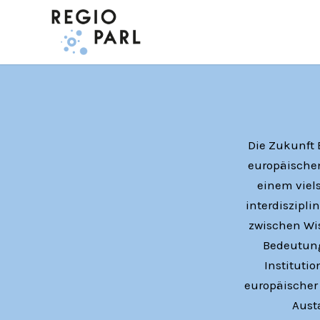
Die Zukunft 
europäischen
einem viel
interdiszipl
zwischen Wis
Bedeutung
Instituti
europäischer 
Aust