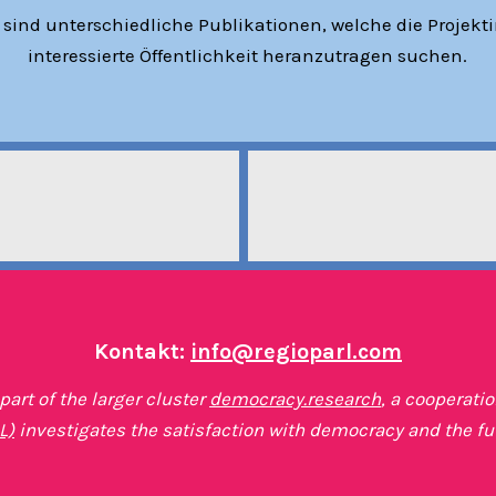
 sind unterschiedliche Publikationen, welche die Projekti
interessierte Öffentlichkeit heranzutragen suchen.
Kontakt:
info@regioparl.com
art of the larger cluster
democracy.research
, a cooperati
L)
investigates the satisfaction with democracy and the fu