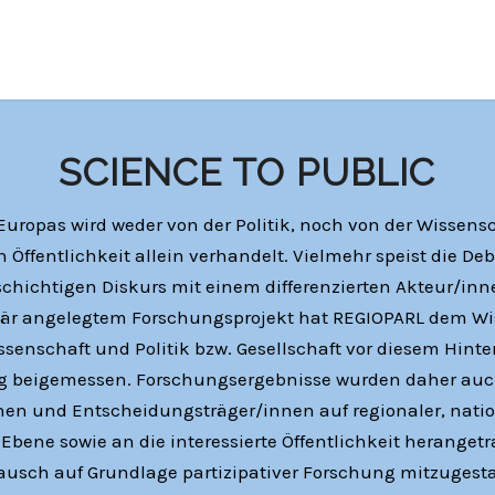
SCIENCE TO PUBLIC
Europas wird weder von der Politik, noch von der Wissensc
 Öffentlichkeit allein verhandelt. Vielmehr speist die Deb
schichtigen Diskurs mit einem differenzierten Akteur/inne
inär angelegtem Forschungsprojekt hat REGIOPARL dem Wi
senschaft und Politik bzw. Gesellschaft vor diesem Hint
 beigemessen. Forschungsergebnisse wurden daher auc
onen und Entscheidungsträger/innen auf regionaler, nati
Ebene sowie an die interessierte Öffentlichkeit herange
ausch auf Grundlage partizipativer Forschung mitzugesta