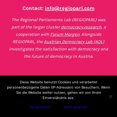
Contact:
info@regioparl.com
The Regional Parliaments Lab (REGIOPARL) was
part of the larger cluster
democracy.research
, a
cooperation with
Forum Morgen
. Alongside
REGIOPARL, the
Austrian Democracy Lab (ADL)
investigates the satisfaction with democracy and
the future of democracy in Austria.
Diese Website benutzt Cookies und verarbeitet
personenbezogene Daten (IP-Adressen) von Besuchern. Wenn
© Copyright -
Regional Parliaments
Sie die Website weiter nutzen, gehen wir von Ihrem
Einverständnis aus.
Lab
|
Imprint
|
Privacy Policy
|
Webdesign from Vienna
by
Ameisenhaufen.at
Akzeptieren
Mehr erfahren