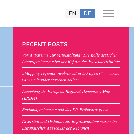
EN
DE
RECENT POSTS
Von Anpassung zur Mitgestaltung? Die Rolle deutscher
Landesparlamente bei der Reform der Entsenderichtlinie
„Mapping regional involvement in EU affairs” – warum
wir miteinander sprechen sollten
Launching the European Regional Democracy Map
(ERDM)
Regionalparlamente und das EU-Frühwarnsystem
Diversität und Disbalancen: Repräsentationsmuster im
Europäischen Ausschuss der Regionen