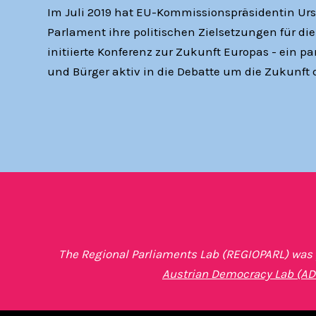
Im Juli 2019 hat EU-Kommissionspräsidentin Urs
Parlament ihre politischen Zielsetzungen für die 
initiierte Konferenz zur Zukunft Europas - ein p
und Bürger aktiv in die Debatte um die Zukunft 
The Regional Parliaments Lab (REGIOPARL) was p
Austrian Democracy Lab (AD