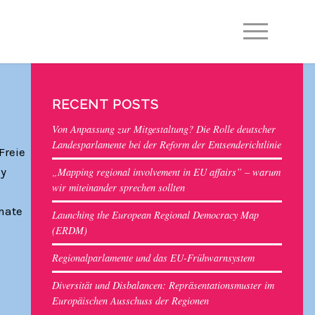
EN
DE
RECENT POSTS
Von Anpassung zur Mitgestaltung? Die Rolle deutscher
Landesparlamente bei der Reform der Entsenderichtlinie
Freie
ly
„Mapping regional involvement in EU affairs” – warum
wir miteinander sprechen sollten
imate
Launching the European Regional Democracy Map
(ERDM)
Regionalparlamente und das EU-Frühwarnsystem
Diversität und Disbalancen: Repräsentationsmuster im
Europäischen Ausschuss der Regionen