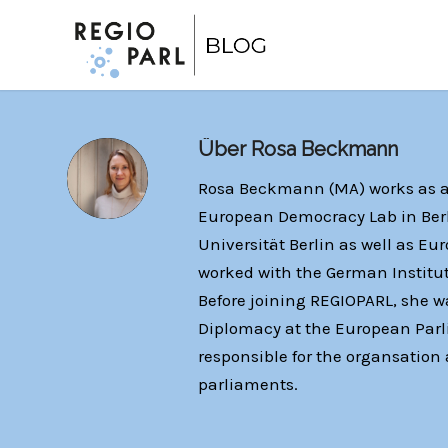
Über
Rosa Beckmann
Rosa Beckmann (MA) works as a 
European Democracy Lab in Berlin
Universität Berlin as well as Eu
worked with the German Institute
Before joining REGIOPARL, she wa
Diplomacy at the European Parli
responsible for the organsation 
parliaments.