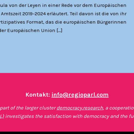
ula von der Leyen in einer Rede vor dem Europäischen
Amtszeit 2019-2024 erläutert. Teil davon ist die von ihr
artizipatives Format, das die europäischen Bürgerinnen
der Europäischen Union […]
Kontakt:
info@regioparl.com
art of the larger cluster
democracy.research
, a cooperati
L)
investigates the satisfaction with democracy and the fu