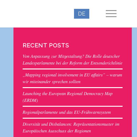
DE
RECENT POSTS
Von Anpassung zur Mitgestaltung? Die Rolle deutscher
Landesparlamente bei der Reform der Entsenderichtlinie
„Mapping regional involvement in EU affairs” – warum
wir miteinander sprechen sollten
Launching the European Regional Democracy Map
(ERDM)
Regionalparlamente und das EU-Frühwarnsystem
Diversität und Disbalancen: Repräsentationsmuster im
Europäischen Ausschuss der Regionen