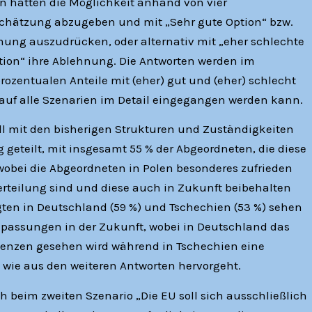
ten hatten die Möglichkeit anhand von vier
schätzung abzugeben und mit „Sehr gute Option“ bzw.
mung auszudrücken, oder alternativ mit „eher schlechte
ption“ ihre Ablehnung. Die Antworten werden im
ozentualen Anteile mit (eher) gut und (eher) schlecht
auf alle Szenarien im Detail eingegangen werden kann.
oll mit den bisherigen Strukturen und Zuständigkeiten
 geteilt, mit insgesamt 55 % der Abgeordneten, die diese
 wobei die Abgeordneten in Polen besonderes zufrieden
rteilung sind und diese auch in Zukunft beibehalten
agten in Deutschland (59 %) und Tschechien (53 %) sehen
Anpassungen in der Zukunft, wobei in Deutschland das
tenzen gesehen wird während in Tschechien eine
 wie aus den weiteren Antworten hervorgeht.
h beim zweiten Szenario „Die EU soll sich ausschließlich