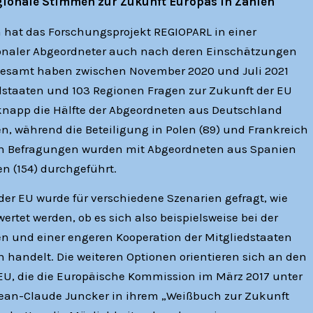
gionale Stimmen zur Zukunft Europas in Zahlen
 hat das Forschungsprojekt REGIOPARL in einer
onaler Abgeordneter auch nach deren Einschätzungen
sgesamt haben zwischen November 2020 und Juli 2021
dstaaten und 103 Regionen Fragen zur Zukunft der EU
 knapp die Hälfte der Abgeordneten aus Deutschland
n, während die Beteiligung in Polen (89) und Frankreich
ichen Befragungen wurden mit Abgeordneten aus Spanien
ien (154) durchgeführt.
 der EU wurde für verschiedene Szenarien gefragt, wie
rtet werden, ob es sich also beispielsweise bei der
 und einer engeren Kooperation der Mitgliedstaaten
handelt. Die weiteren Optionen orientieren sich an den
 EU, die die Europäische Kommission im März 2017 unter
ean-Claude Juncker in ihrem „Weißbuch zur Zukunft