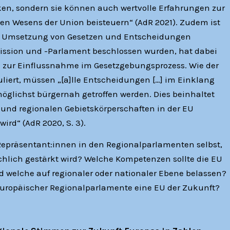
n, sondern sie können auch wertvolle Erfahrungen zur
n Wesens der Union beisteuern“ (AdR 2021). Zudem ist
die Umsetzung von Gesetzen und Entscheidungen
ission und -Parlament beschlossen wurden, hat dabei
n zur Einflussnahme im Gesetzgebungsprozess. Wie der
muliert, müssen „[a]lle Entscheidungen […] im Einklang
öglichst bürgernah getroffen werden. Dies beinhaltet
n und regionalen Gebietskörperschaften in der EU
ird“ (AdR 2020, S. 3).
 Repräsentant:innen in den Regionalparlamenten selbst,
ächlich gestärkt wird? Welche Kompetenzen sollte die EU
 welche auf regionaler oder nationaler Ebene belassen?
europäischer Regionalparlamente eine EU der Zukunft?