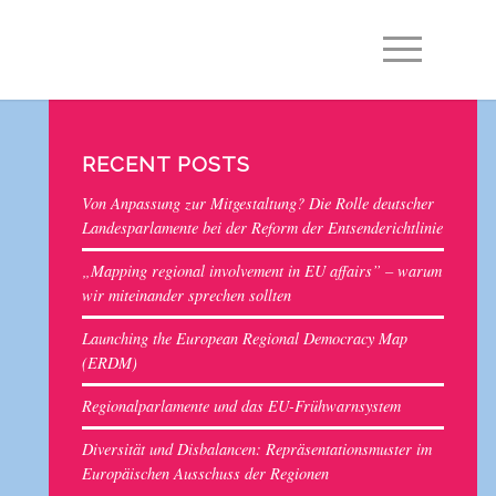
EN
DE
RECENT POSTS
Von Anpassung zur Mitgestaltung? Die Rolle deutscher
Landesparlamente bei der Reform der Entsenderichtlinie
„Mapping regional involvement in EU affairs” – warum
wir miteinander sprechen sollten
Launching the European Regional Democracy Map
(ERDM)
Regionalparlamente und das EU-Frühwarnsystem
Diversität und Disbalancen: Repräsentationsmuster im
Europäischen Ausschuss der Regionen