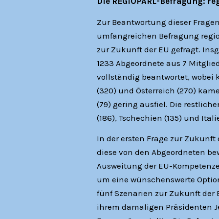
Die REGIOPARL-Befragung: re
Zur Beantwortung dieser Fragen
umfangreichen Befragung regi
zur Zukunft der EU gefragt. In
1233 Abgeordnete aus 7 Mitglie
vollständig beantwortet, wobei
(320) und Österreich (270) kame
(79) gering ausfiel. Die restl
(186), Tschechien (135) und Ital
In der ersten Frage zur Zukunft
diese von den Abgeordneten bewe
Ausweitung der EU-Kompetenzen
um eine wünschenswerte Option 
fünf Szenarien zur Zukunft der
ihrem damaligen Präsidenten J