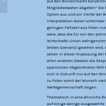
auf den Binnenmarkt konzentri
BürgerInnendialoge in Regionen?
Mitgliedsstaaten abgeben“ die 
Option aus und ein Viertel der B
Interpretation dieser scheinbar
geringen Fallzahl aus Polen nu
wäre, dass die EU von den poln
Wirtschafts-Union wahrgenomme
(erstes Szenario) gesehen wird.
sehen in dieser Anpassung der 
allen anderen Staaten die Skeps
spanischen Abgeordneten fällt h
sich in Zukunft nur auf den Bi
zu Polen somit der Wunsch nach 
Wertegemeinschaft zeigen.
Thematisch in eine ähnliche Ric
auf einige wenige ausgewählte 