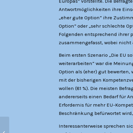
Europas“ vorstellte. Die Befrag
Antwortmöglichkeiten ihre Ein
„eher gute Option“ ihre Zustim
Option“ oder „sehr schlechte O
Folgenden entsprechend ihrer pr
zusammengefasst, wobei nicht 
Beim ersten Szenario „Die EU s
weiterarbeiten“ war die Meinung
Option als (eher) gut bewerten,
mit der bisherigen Kompetenzve
wollen (81 %). Die meisten Befr
andererseits einen Bedarf für 
Erfordernis für mehr EU-Kompe
Beschränkung befürwortet wird,
Interessanterweise sprechen sic
Europapolitik debattiert -