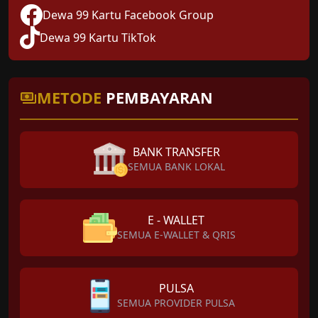
Dewa 99 Kartu Facebook Group
Dewa 99 Kartu TikTok
METODE
PEMBAYARAN
BANK TRANSFER
SEMUA BANK LOKAL
E - WALLET
SEMUA E-WALLET & QRIS
PULSA
SEMUA PROVIDER PULSA