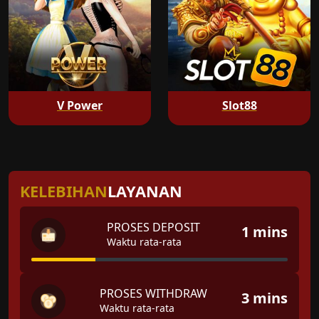
V Power
Slot88
KELEBIHAN
LAYANAN
PROSES DEPOSIT
1 mins
Waktu rata-rata
PROSES WITHDRAW
3 mins
Waktu rata-rata