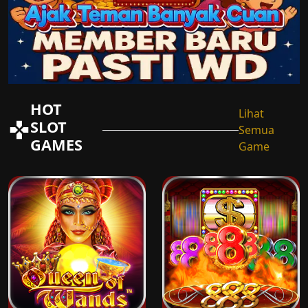
HOT
Lihat
SLOT
Semua
GAMES
Game