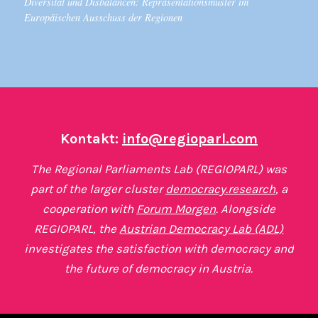
Diversität und Disbalancen: Repräsentationsmuster im
Europäischen Ausschuss der Regionen
Kontakt:
info@regioparl.com
The Regional Parliaments Lab (REGIOPARL) was
part of the larger cluster
democracy.research
, a
cooperation with
Forum Morgen
. Alongside
REGIOPARL, the
Austrian Democracy Lab (ADL)
investigates the satisfaction with democracy and
the future of democracy in Austria.