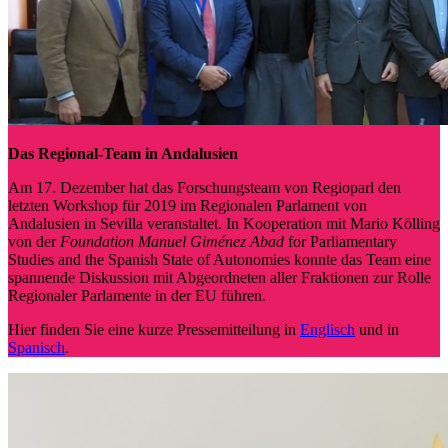
Das Regional-Team in Andalusien
Am 17. Dezember hat das Forschungsteam von Regioparl den
letzten Workshop für 2019 im Regionalen Parlament von
Andalusien in Sevilla veranstaltet. In Kooperation mit Mario Kölling
von der
Foundation
Manuel Giménez Abad
for Parliamentary
Studies and the Spanish State of Autonomies konnte das Team eine
spannende Diskussion mit Abgeordneten aller Fraktionen zur Rolle
Regionaler Parlamente in der EU führen.
Hier finden Sie eine kurze Pressemitteilung in
Englisch
und in
Spanisch
.