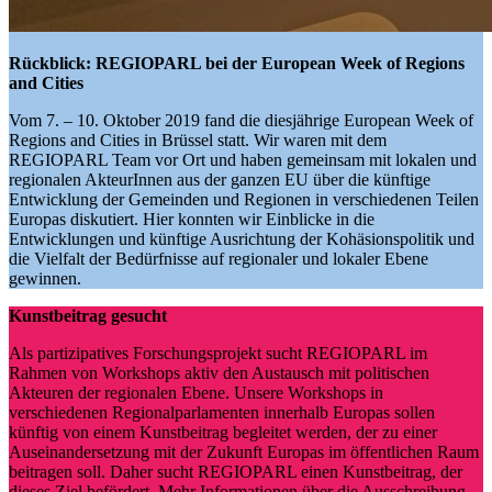
Rückblick: REGIOPARL bei der European Week of Regions
and Cities
Vom 7. – 10. Oktober 2019 fand die diesjährige European Week of
Regions and Cities in Brüssel statt. Wir waren mit dem
REGIOPARL Team vor Ort und haben gemeinsam mit lokalen und
regionalen AkteurInnen aus der ganzen EU über die künftige
Entwicklung der Gemeinden und Regionen in verschiedenen Teilen
Europas diskutiert. Hier konnten wir Einblicke in die
Entwicklungen und künftige Ausrichtung der Kohäsionspolitik und
die Vielfalt der Bedürfnisse auf regionaler und lokaler Ebene
gewinnen.
Kunstbeitrag gesucht
Als partizipatives Forschungsprojekt sucht REGIOPARL im
Rahmen von Workshops aktiv den Austausch mit politischen
Akteuren der regionalen Ebene. Unsere Workshops in
verschiedenen Regionalparlamenten innerhalb Europas sollen
künftig von einem Kunstbeitrag begleitet werden, der zu einer
Auseinandersetzung mit der Zukunft Europas im öffentlichen Raum
beitragen soll. Daher sucht REGIOPARL einen Kunstbeitrag, der
dieses Ziel befördert. Mehr Informationen über die Ausschreibung