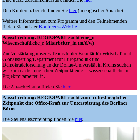
Den Konferenzbericht finden Sie
hier
(in englischer Sprache)
Weitere Informationen zum Programm und den Teilnehmenden
finden Sie auf der
Konferenz-Website
.
Ausschreibung: REGIOPARL sucht eine_n
Wissenschaftliche_r Mitarbeiter_in (m/d/w)
Zur Verstärkung unseres Teams in der Fakultät für Wirtschaft und
Globalisierung/Department für Europapolitik und
Demokratieforschung an der Donau-Universität in Krems suchen
wir zum nächstmöglichen Zeitpunkt eine_n wissenschaftliche_n
Projektmitarbeiter_in.
Die Ausschreibung finden Sie
hier
.
Ausschreibung: REGIOPARL sucht zum frühestmöglichen
Zeitpunkt eine Office-Kraft zur Unterstützung des Berliner
Büros
Die Stellenausschreibung finden Sie
hier
.