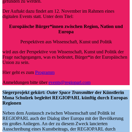
gefunden zu werden.
Der Auftakt dazu findet am 12. November im Rahmen eines
digitalen Events statt. Unter dem Titel:
Europäische Bürger*innen zwischen Region, Nation und
Europa
Perspektiven aus Wissenschaft, Kunst und Politik
wird aus der Perspektive von Wissenschaft, Kunst und Politik der
Frage nachgegangen, was es bedeutet, Bürger*in der Europäischen
Union zu sein.
Hier geht es zum
Programm
Anmeldungen bitte über
events@regioparl.com
Siegerprojekt gekürt:
Outer Space Transmitter
der Künstlerin
Mona Schulzek begleitet REGIOPARL künftig durch Europas
Regionen
Neben dem Austausch zwischen Wissenschaft und Politik ist
REGIOPARL auch der Dialog über Europa mit der Bevölkerung
ein großes Anliegen. An der zu diesem Zweck lancierten
Ausschreibung eines Kunstbeitrags, der REGIOPARL durch