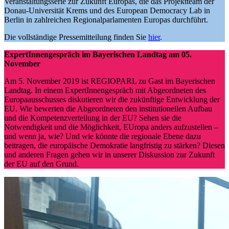
Veranstaltungsserie zur Zukunft Europas, die das Projektteam der
Donau-Universität Krems und des European Democracy Lab in
Berlin in zahlreichen Regionalparlamenten Europas durchführt.
Die vollständige Pressemitteilung finden Sie
hier
.
ExpertInnengespräch im Bayerischen Landtag am 05.
November
Am 5. November 2019 ist REGIOPARL zu Gast im Bayerischen
Landtag. In einem ExpertInnengespräch mit Abgeordneten des
Europaausschusses diskutieren wir die zukünftige Entwicklung der
EU. Wie bewerten die Abgeordneten den institutionellen Aufbau
und die Kompetenzverteilung in der EU? Sehen sie die
Notwendigkeit und die Möglichkeit, EUropa anders aufzustellen –
und wenn ja, wie? Und wie könnte die regionale Ebene dazu
beitragen, die europäische Demokratie langfristig zu stärken? Diesen
und anderen Fragen gehen wir in unserer Diskussion zur Zukunft
der EU auf den Grund.