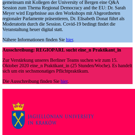
gemeinsam mit Kollegen der University of Bergen eine Q&A
Session zum Thema Regional Democracy and the EU: Dr. Sarah
Meyer wird Ergebnisse aus den Workshops mit Abgeordneten
regionaler Parlamente präsentieren, Dr. Elisabeth Donat führt als
Moderatorin durch die Session. Covid-19 bedingt findet die
Veranstaltung heuer digital statt.
Nähere Informationen finden Sie
hier
.
Ausschreibung: REGIOPARL sucht eine_n Praktikant_in
Zur Verstärkung unseres Berliner Teams suchen wir zum 15.
Oktober 2020 eine_n Praktikant_in (25 Stunden/Woche). Es handelt
sich um ein sechsmonatiges Pflichtpraktikum.
Die Ausschreibung finden Sie
hier
.