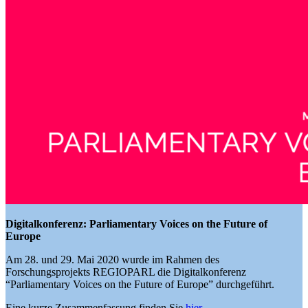
Digitalkonferenz: Parliamentary Voices on the Future of
Europe
Am 28. und 29. Mai 2020 wurde im Rahmen des
Forschungsprojekts REGIOPARL die Digitalkonferenz
“Parliamentary Voices on the Future of Europe” durchgeführt.
Eine kurze Zusammenfassung finden Sie
hier
.