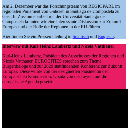
Am 2. Dezember war das Forschungsteam von REGIOPARL im
regionalen Parlament von Galicien in Santiago de Compostela zu
Gast. In Zusammenarbeit mit der Universität Santiago de
Compostela konnten wir eine interessante Diskussion zur Zukunft
Europas und der Rolle der Regionen in der EU führen.
Hier finden Sie ein Pressemitteilung in
Spanisch
und
Englisch
.
Interview mit Karl-Heinz Lambertz und Nicola Vatthauer
Karl-Heinz Lambertz, Präsident des Ausschusses der Regionen und
Nicola Vatthauer, EUROCITIES sprechen zum Thema
Bürgerdialoge und zur 2020 stattfindenden Konferenz zur Zukunft
Europas. Diese wurde von der designierten Präsidentin der
Europäischen Kommission, Ursula von der Leyen, auf die
europäische Agenda gesetzt.