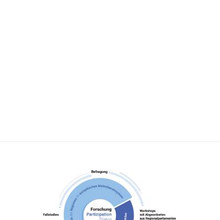
Mehrebenensystem befasst und zugleich
einen Beitrag zur EU-Zukunftsdebatte
aus regionaler Perspektive leisten will.
➠
Neuigkeiten aus dem Projekt