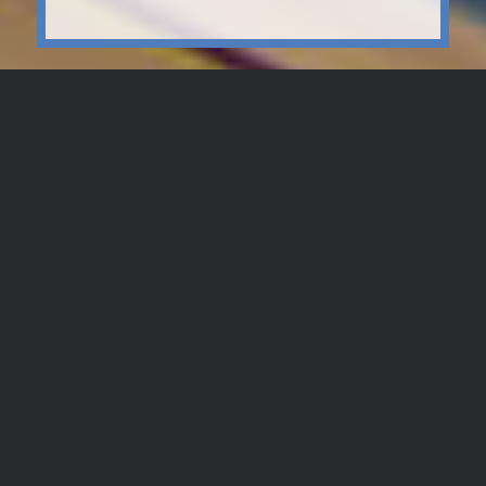
Das Forschungsprojekt REGIOPARL lief
von 2018-2022 und hat sich aus
vergleichender Perspektive mit der Rolle
regionaler Akteure im EU-
Mehrebenensystem befasst. Ziel war
dabei auch, einen Beitrag zur EU-
Zukunftsdebatte aus regionaler
Perspektive zu leisten.