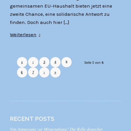
gemeinsamen EU-Haushalt bieten jetzt eine
zweite Chance, eine solidarische Antwort zu
finden. Doch auch hier […]
Weiterlesen
«
‹
3
4
5
Seite 5 von 8
6
7
›
»
RECENT POSTS
Von Anpassung zur Mitgestaltung? Die Rolle deutscher