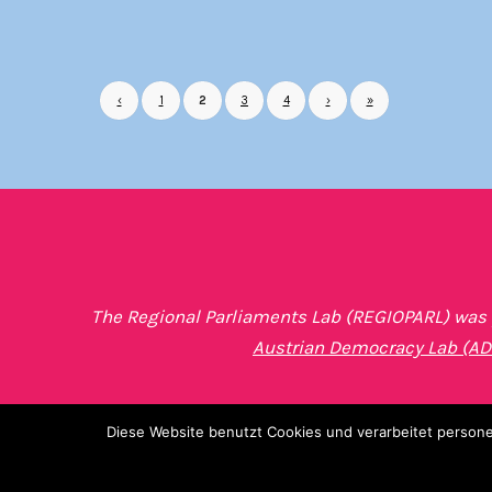
‹
1
2
3
4
›
»
The Regional Parliaments Lab (REGIOPARL) was p
Austrian Democracy Lab (AD
Diese Website benutzt Cookies und verarbeitet person
© Copyright -
Regional Parliaments Lab
|
Impressum
|
Da