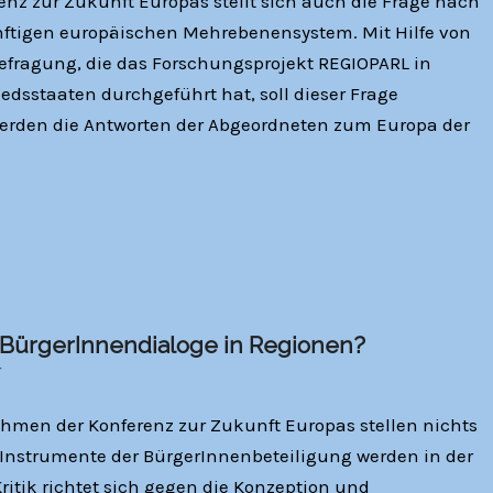
enz zur Zukunft Europas stellt sich auch die Frage nach
nftigen europäischen Mehrebenensystem. Mit Hilfe von
efragung, die das Forschungsprojekt REGIOPARL in
dsstaaten durchgeführt hat, soll dieser Frage
rden die Antworten der Abgeordneten zum Europa der
 - BürgerInnendialoge in Regionen?
ahmen der Konferenz zur Zukunft Europas stellen nichts
Instrumente der BürgerInnenbeteiligung werden in der
Kritik richtet sich gegen die Konzeption und