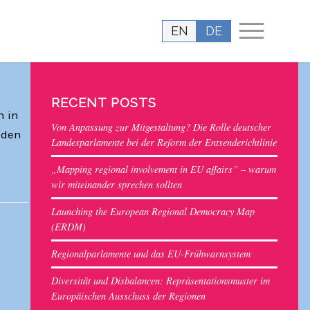
EN
DE
RECENT POSTS
n in
Von Anpassung zur Mitgestaltung? Die Rolle deutscher
 den
Landesparlamente bei der Reform der Entsenderichtlinie
„Mapping regional involvement in EU affairs” – warum
wir miteinander sprechen sollten
Launching the European Regional Democracy Map
(ERDM)
Regionalparlamente und das EU-Frühwarnsystem
Diversität und Disbalancen: Repräsentationsmuster im
Europäischen Ausschuss der Regionen